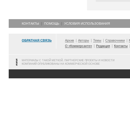
КОНТАКТЫ
ПОМОЩЬ
УСЛОВИЯ ИСПОЛЬЗОВАНИЯ
ОБРАТНАЯ СВЯЗЬ
Архив
Авторы
Темы
Справочники
О «Коммерсанте»
Редакция
Контакты
МАТЕРИАЛЫ С ТАКОЙ МЕТКОЙ, ПАРТНЕРСКИЕ ПРОЕКТЫ И НОВОСТИ
КОМПАНИЙ ОПУБЛИКОВАНЫ НА КОММЕРЧЕСКОЙ ОСНОВЕ