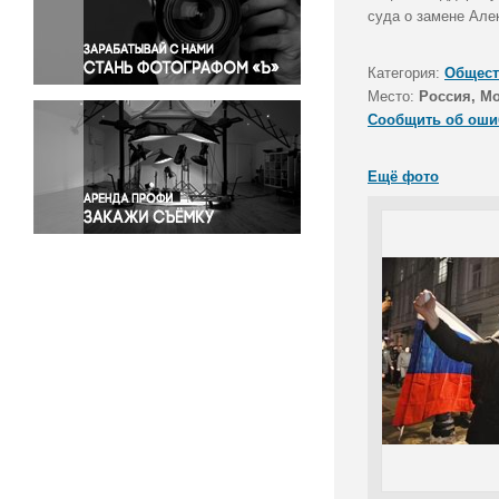
Правосудие
суда о замене Але
Происшествия и конфликты
Религия
Категория:
Общест
Место:
Россия, М
Светская жизнь
Сообщить об оши
Спорт
Экология
Ещё фото
Экономика и бизнес