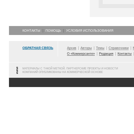
КОНТАКТЫ
ПОМОЩЬ
УСЛОВИЯ ИСПОЛЬЗОВАНИЯ
ОБРАТНАЯ СВЯЗЬ
Архив
Авторы
Темы
Справочники
О «Коммерсанте»
Редакция
Контакты
МАТЕРИАЛЫ С ТАКОЙ МЕТКОЙ, ПАРТНЕРСКИЕ ПРОЕКТЫ И НОВОСТИ
КОМПАНИЙ ОПУБЛИКОВАНЫ НА КОММЕРЧЕСКОЙ ОСНОВЕ