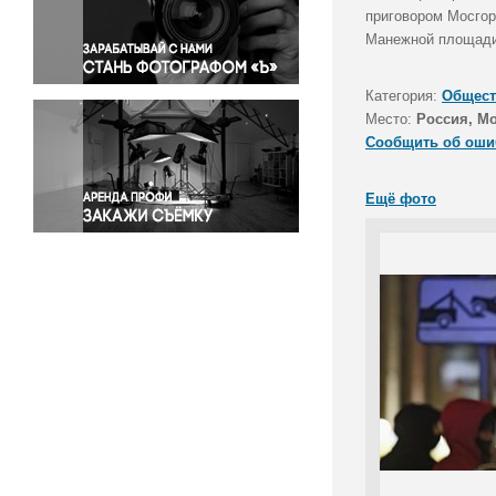
Правосудие
приговором Мосгор
Манежной площади
Происшествия и конфликты
Религия
Категория:
Общест
Светская жизнь
Место:
Россия, М
Спорт
Сообщить об оши
Экология
Экономика и бизнес
Ещё фото