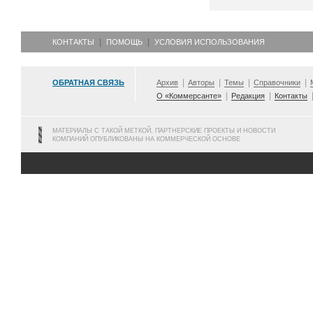
КОНТАКТЫ
ПОМОЩЬ
УСЛОВИЯ ИСПОЛЬЗОВАНИЯ
ОБРАТНАЯ СВЯЗЬ
Архив
Авторы
Темы
Справочники
О «Коммерсанте»
Редакция
Контакты
МАТЕРИАЛЫ С ТАКОЙ МЕТКОЙ, ПАРТНЕРСКИЕ ПРОЕКТЫ И НОВОСТИ
КОМПАНИЙ ОПУБЛИКОВАНЫ НА КОММЕРЧЕСКОЙ ОСНОВЕ