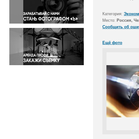
Правосудие
Происшествия и конфликты
Категория:
Эконом
Религия
Место:
Россия, Че
Сообщить об оши
Светская жизнь
Спорт
Ещё фото
Экология
Экономика и бизнес