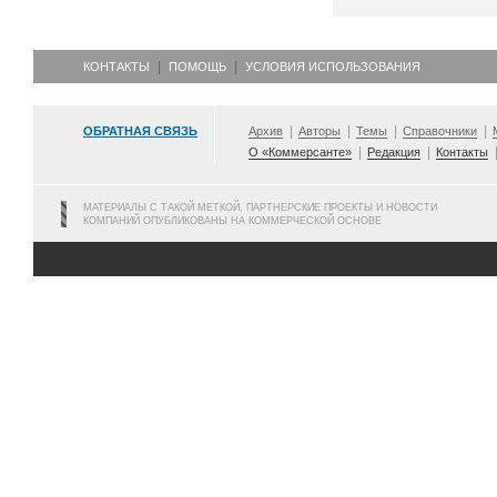
КОНТАКТЫ
ПОМОЩЬ
УСЛОВИЯ ИСПОЛЬЗОВАНИЯ
ОБРАТНАЯ СВЯЗЬ
Архив
Авторы
Темы
Справочники
О «Коммерсанте»
Редакция
Контакты
МАТЕРИАЛЫ С ТАКОЙ МЕТКОЙ, ПАРТНЕРСКИЕ ПРОЕКТЫ И НОВОСТИ
КОМПАНИЙ ОПУБЛИКОВАНЫ НА КОММЕРЧЕСКОЙ ОСНОВЕ