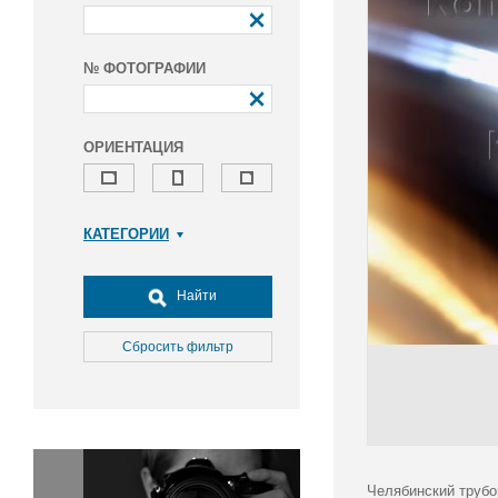
№ ФОТОГРАФИИ
ОРИЕНТАЦИЯ
КАТЕГОРИИ
Армия и ВПК
Досуг, туризм и отдых
Найти
Культура
Медицина
Сбросить фильтр
Наука
Образование
Общество
Окружающая среда
Политика
Челябинский трубо