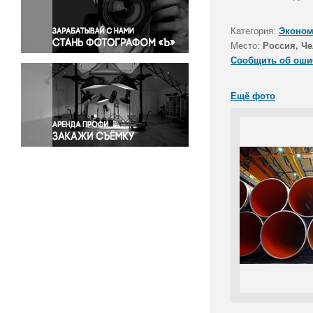
Правосудие
Происшествия и конфликты
Категория:
Эконом
Религия
Место:
Россия, Че
Сообщить об оши
Светская жизнь
Спорт
Ещё фото
Экология
Экономика и бизнес