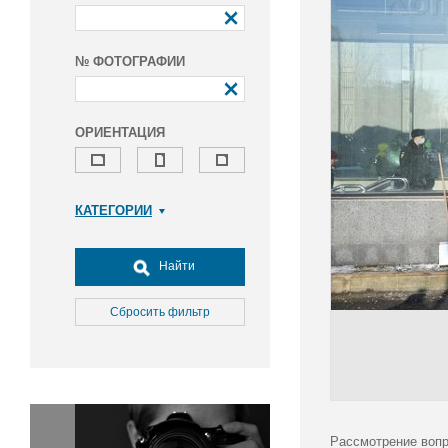
№ ФОТОГРАФИИ
ОРИЕНТАЦИЯ
КАТЕГОРИИ
Армия и ВПК
Досуг, туризм и отдых
Найти
Культура
Медицина
Сбросить фильтр
Наука
Образование
Общество
Окружающая среда
Политика
Рассмотрение вопр