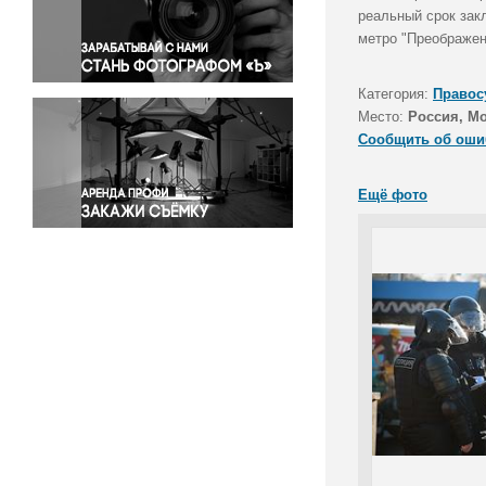
Правосудие
реальный срок зак
метро "Преображен
Происшествия и конфликты
Религия
Категория:
Правос
Светская жизнь
Место:
Россия, М
Спорт
Сообщить об оши
Экология
Экономика и бизнес
Ещё фото