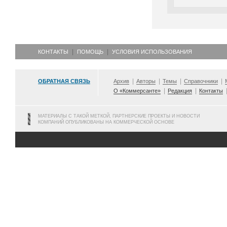
КОНТАКТЫ
ПОМОЩЬ
УСЛОВИЯ ИСПОЛЬЗОВАНИЯ
ОБРАТНАЯ СВЯЗЬ
Архив
Авторы
Темы
Справочники
О «Коммерсанте»
Редакция
Контакты
МАТЕРИАЛЫ С ТАКОЙ МЕТКОЙ, ПАРТНЕРСКИЕ ПРОЕКТЫ И НОВОСТИ
КОМПАНИЙ ОПУБЛИКОВАНЫ НА КОММЕРЧЕСКОЙ ОСНОВЕ