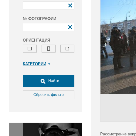
№ ФОТОГРАФИИ
ОРИЕНТАЦИЯ
КАТЕГОРИИ
Армия и ВПК
Досуг, туризм и отдых
Найти
Культура
Медицина
Сбросить фильтр
Наука
Образование
Общество
Окружающая среда
Политика
Рассмотрение вопр