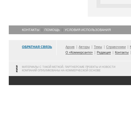
КОНТАКТЫ
ПОМОЩЬ
УСЛОВИЯ ИСПОЛЬЗОВАНИЯ
ОБРАТНАЯ СВЯЗЬ
Архив
Авторы
Темы
Справочники
О «Коммерсанте»
Редакция
Контакты
МАТЕРИАЛЫ С ТАКОЙ МЕТКОЙ, ПАРТНЕРСКИЕ ПРОЕКТЫ И НОВОСТИ
КОМПАНИЙ ОПУБЛИКОВАНЫ НА КОММЕРЧЕСКОЙ ОСНОВЕ