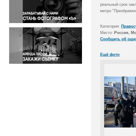
Правосудие
реальный срок зак
метро "Преображен
Происшествия и конфликты
Религия
Категория:
Правос
Светская жизнь
Место:
Россия, М
Спорт
Сообщить об оши
Экология
Экономика и бизнес
Ещё фото