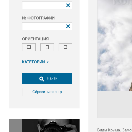
№ ФОТОГРАФИИ
ОРИЕНТАЦИЯ
КАТЕГОРИИ
Армия и ВПК
Досуг, туризм и отдых
Найти
Культура
Медицина
Сбросить фильтр
Наука
Образование
Общество
Окружающая среда
Политика
Виды Крыма. Замок