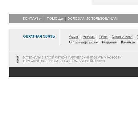
КОНТАКТЫ
ПОМОЩЬ
УСЛОВИЯ ИСПОЛЬЗОВАНИЯ
ОБРАТНАЯ СВЯЗЬ
Архив
Авторы
Темы
Справочники
О «Коммерсанте»
Редакция
Контакты
МАТЕРИАЛЫ С ТАКОЙ МЕТКОЙ, ПАРТНЕРСКИЕ ПРОЕКТЫ И НОВОСТИ
КОМПАНИЙ ОПУБЛИКОВАНЫ НА КОММЕРЧЕСКОЙ ОСНОВЕ