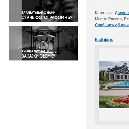
Правосудие
Происшествия и конфликты
Категория:
Досуг, 
Религия
Место:
Россия, Р
Сообщить об оши
Светская жизнь
Спорт
Ещё фото
Экология
Экономика и бизнес