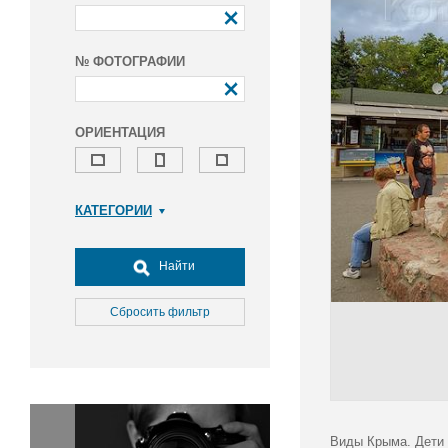
№ ФОТОГРАФИИ
ОРИЕНТАЦИЯ
КАТЕГОРИИ
Армия и ВПК
Досуг, туризм и отдых
Найти
Культура
Медицина
Сбросить фильтр
Наука
Образование
Общество
Окружающая среда
Политика
Виды Крыма. Дети