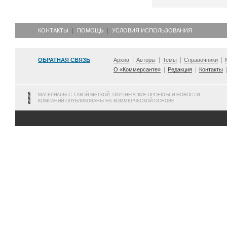
КОНТАКТЫ
ПОМОЩЬ
УСЛОВИЯ ИСПОЛЬЗОВАНИЯ
ОБРАТНАЯ СВЯЗЬ
Архив
Авторы
Темы
Справочники
О «Коммерсанте»
Редакция
Контакты
МАТЕРИАЛЫ С ТАКОЙ МЕТКОЙ, ПАРТНЕРСКИЕ ПРОЕКТЫ И НОВОСТИ
КОМПАНИЙ ОПУБЛИКОВАНЫ НА КОММЕРЧЕСКОЙ ОСНОВЕ