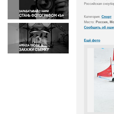
Правосудие
Российская сноубо
Происшествия и конфликты
Религия
Категория:
Спорт
Место:
Россия, М
Светская жизнь
Сообщить об оши
Спорт
Экология
Ещё фото
Экономика и бизнес