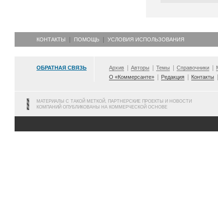
КОНТАКТЫ
ПОМОЩЬ
УСЛОВИЯ ИСПОЛЬЗОВАНИЯ
ОБРАТНАЯ СВЯЗЬ
Архив
Авторы
Темы
Справочники
О «Коммерсанте»
Редакция
Контакты
МАТЕРИАЛЫ С ТАКОЙ МЕТКОЙ, ПАРТНЕРСКИЕ ПРОЕКТЫ И НОВОСТИ
КОМПАНИЙ ОПУБЛИКОВАНЫ НА КОММЕРЧЕСКОЙ ОСНОВЕ