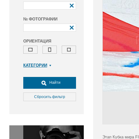
№ ФОТОГРАФИИ
ОРИЕНТАЦИЯ
КАТЕГОРИИ
Армия и ВПК
Досуг, туризм и отдых
Найти
Культура
Медицина
Сбросить фильтр
Наука
Образование
Общество
Окружающая среда
Политика
Этап Кубка мира F