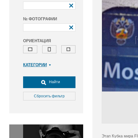
№ ФОТОГРАФИИ
ОРИЕНТАЦИЯ
КАТЕГОРИИ
Армия и ВПК
Досуг, туризм и отдых
Найти
Культура
Медицина
Сбросить фильтр
Наука
Образование
Общество
Окружающая среда
Политика
Этап Кубка мира F