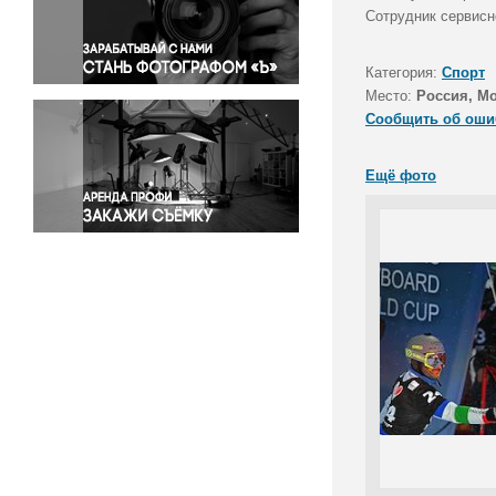
Правосудие
Сотрудник сервисн
Происшествия и конфликты
Религия
Категория:
Спорт
Место:
Россия, М
Светская жизнь
Сообщить об оши
Спорт
Экология
Ещё фото
Экономика и бизнес