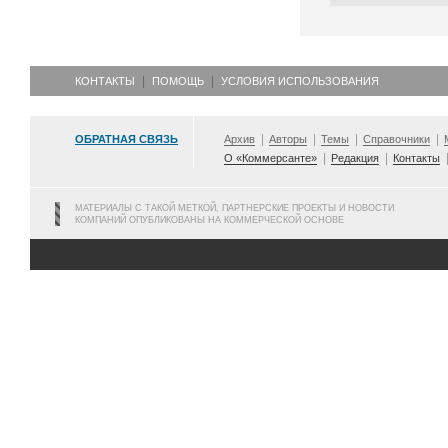
КОНТАКТЫ
ПОМОЩЬ
УСЛОВИЯ ИСПОЛЬЗОВАНИЯ
ОБРАТНАЯ СВЯЗЬ
Архив
Авторы
Темы
Справочники
О «Коммерсанте»
Редакция
Контакты
МАТЕРИАЛЫ С ТАКОЙ МЕТКОЙ, ПАРТНЕРСКИЕ ПРОЕКТЫ И НОВОСТИ
КОМПАНИЙ ОПУБЛИКОВАНЫ НА КОММЕРЧЕСКОЙ ОСНОВЕ