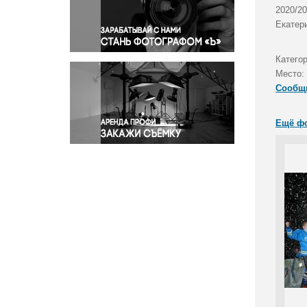
Правосудие
2020/2
Екатер
Происшествия и конфликты
Религия
Катего
Светская жизнь
Место:
Спорт
Сообщ
Экология
Экономика и бизнес
Ещё ф