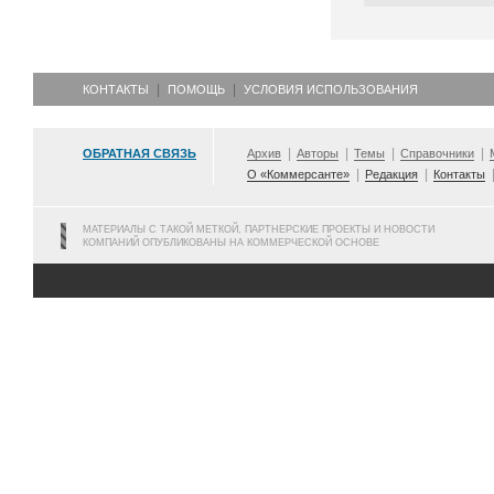
КОНТАКТЫ
ПОМОЩЬ
УСЛОВИЯ ИСПОЛЬЗОВАНИЯ
ОБРАТНАЯ СВЯЗЬ
Архив
Авторы
Темы
Справочники
О «Коммерсанте»
Редакция
Контакты
МАТЕРИАЛЫ С ТАКОЙ МЕТКОЙ, ПАРТНЕРСКИЕ ПРОЕКТЫ И НОВОСТИ
КОМПАНИЙ ОПУБЛИКОВАНЫ НА КОММЕРЧЕСКОЙ ОСНОВЕ