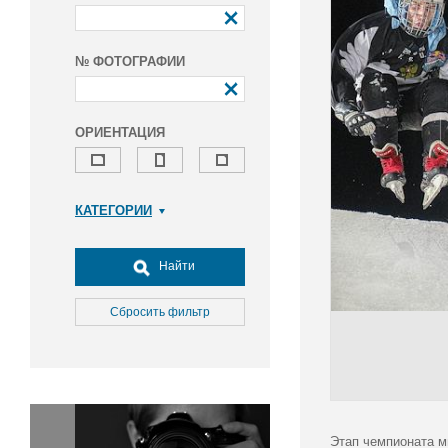
№ ФОТОГРАФИИ
ОРИЕНТАЦИЯ
КАТЕГОРИИ
Армия и ВПК
Досуг, туризм и отдых
Найти
Культура
Медицина
Сбросить фильтр
Наука
Образование
Общество
Окружающая среда
Политика
Этап чемпионата ми