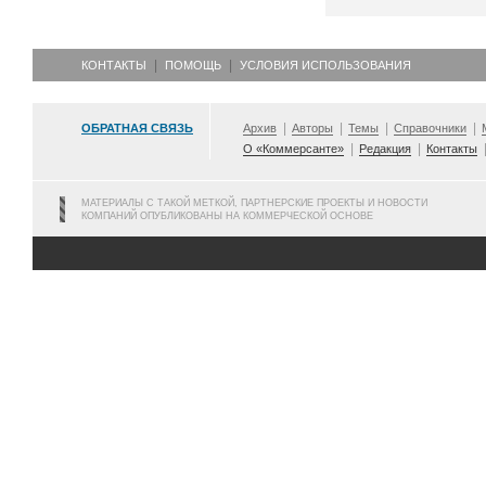
КОНТАКТЫ
ПОМОЩЬ
УСЛОВИЯ ИСПОЛЬЗОВАНИЯ
ОБРАТНАЯ СВЯЗЬ
Архив
Авторы
Темы
Справочники
О «Коммерсанте»
Редакция
Контакты
МАТЕРИАЛЫ С ТАКОЙ МЕТКОЙ, ПАРТНЕРСКИЕ ПРОЕКТЫ И НОВОСТИ
КОМПАНИЙ ОПУБЛИКОВАНЫ НА КОММЕРЧЕСКОЙ ОСНОВЕ