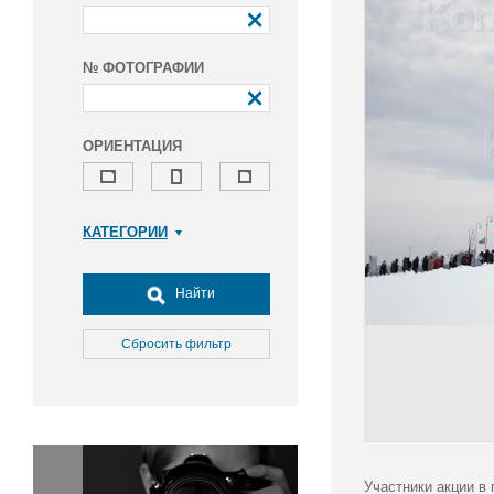
№ ФОТОГРАФИИ
ОРИЕНТАЦИЯ
КАТЕГОРИИ
Армия и ВПК
Досуг, туризм и отдых
Найти
Культура
Медицина
Сбросить фильтр
Наука
Образование
Общество
Окружающая среда
Политика
Участники акции в