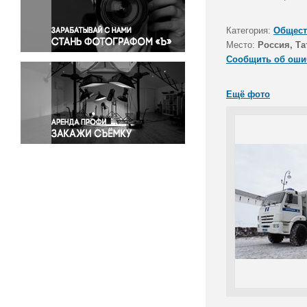
Правосудие
Происшествия и конфликты
Категория:
Общест
Религия
Место:
Россия, Та
Сообщить об оши
Светская жизнь
Спорт
Ещё фото
Экология
Экономика и бизнес