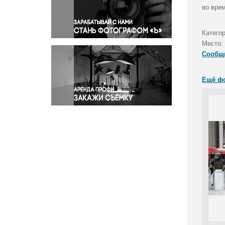
Правосудие
во врем
Происшествия и конфликты
Религия
Катего
Место:
Светская жизнь
Сообщ
Спорт
Экология
Ещё ф
Экономика и бизнес