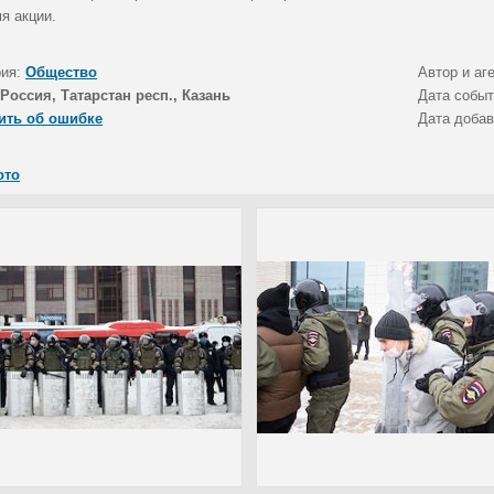
я акции.
рия:
Общество
Автор и аг
Россия, Татарстан респ., Казань
Дата собы
ить об ошибке
Дата доба
ото