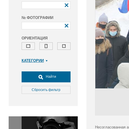
№ ФОТОГРАФИИ
ОРИЕНТАЦИЯ
КАТЕГОРИИ
Армия и ВПК
Досуг, туризм и отдых
Найти
Культура
Медицина
Сбросить фильтр
Наука
Образование
Общество
Окружающая среда
Политика
Несогласованная а