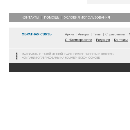
КОНТАКТЫ
ПОМОЩЬ
УСЛОВИЯ ИСПОЛЬЗОВАНИЯ
ОБРАТНАЯ СВЯЗЬ
Архив
Авторы
Темы
Справочники
О «Коммерсанте»
Редакция
Контакты
МАТЕРИАЛЫ С ТАКОЙ МЕТКОЙ, ПАРТНЕРСКИЕ ПРОЕКТЫ И НОВОСТИ
КОМПАНИЙ ОПУБЛИКОВАНЫ НА КОММЕРЧЕСКОЙ ОСНОВЕ