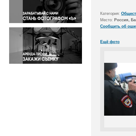
Правосудие
Происшествия и конфликты
Категория:
Общест
Религия
Место:
Россия, Ба
Сообщить об оши
Светская жизнь
Спорт
Ещё фото
Экология
Экономика и бизнес