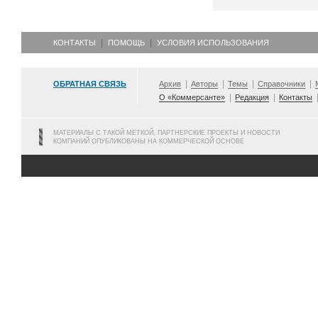
КОНТАКТЫ
ПОМОЩЬ
УСЛОВИЯ ИСПОЛЬЗОВАНИЯ
ОБРАТНАЯ СВЯЗЬ
Архив
Авторы
Темы
Справочники
О «Коммерсанте»
Редакция
Контакты
МАТЕРИАЛЫ С ТАКОЙ МЕТКОЙ, ПАРТНЕРСКИЕ ПРОЕКТЫ И НОВОСТИ
КОМПАНИЙ ОПУБЛИКОВАНЫ НА КОММЕРЧЕСКОЙ ОСНОВЕ