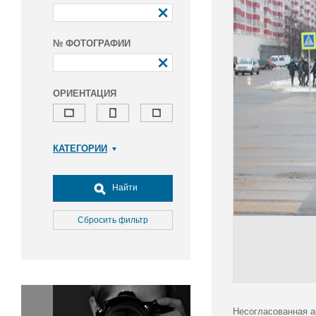
№ ФОТОГРАФИИ
ОРИЕНТАЦИЯ
КАТЕГОРИИ
Армия и ВПК
Досуг, туризм и отдых
Найти
Культура
Медицина
Сбросить фильтр
Наука
Образование
Общество
Окружающая среда
Политика
Несогласованная а