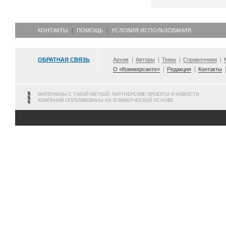
КОНТАКТЫ
ПОМОЩЬ
УСЛОВИЯ ИСПОЛЬЗОВАНИЯ
ОБРАТНАЯ СВЯЗЬ
Архив
Авторы
Темы
Справочники
О «Коммерсанте»
Редакция
Контакты
МАТЕРИАЛЫ С ТАКОЙ МЕТКОЙ, ПАРТНЕРСКИЕ ПРОЕКТЫ И НОВОСТИ
КОМПАНИЙ ОПУБЛИКОВАНЫ НА КОММЕРЧЕСКОЙ ОСНОВЕ