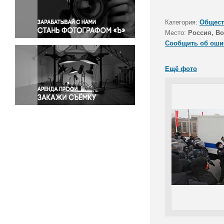
Правосудие
Происшествия и конфликты
Категория:
Общест
Религия
Место:
Россия, Во
Сообщить об оши
Светская жизнь
Спорт
Ещё фото
Экология
Экономика и бизнес