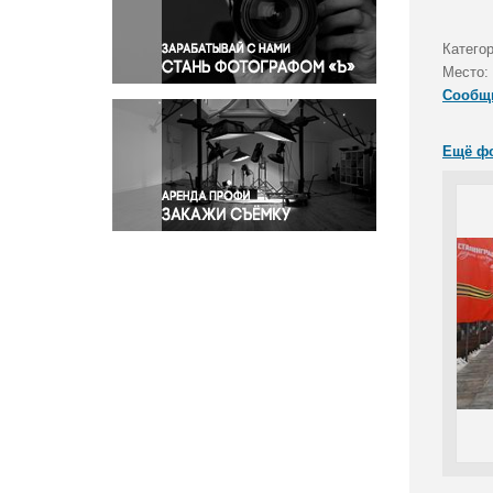
Правосудие
Происшествия и конфликты
Катего
Религия
Место:
Сообщ
Светская жизнь
Спорт
Ещё ф
Экология
Экономика и бизнес