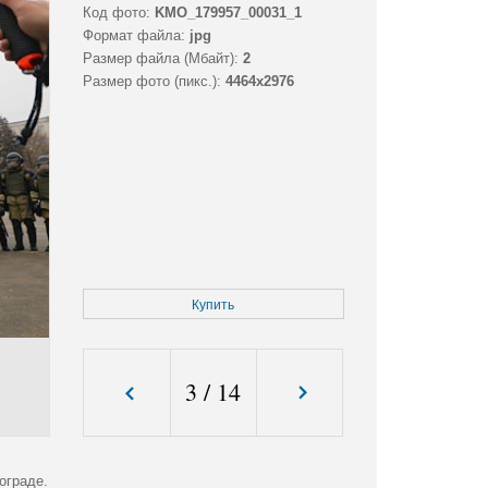
Код фото:
KMO_179957_00031_1
Формат файла:
jpg
Размер файла (Мбайт):
2
Размер фото (пикс.):
4464x2976
Купить
3
/
14
ограде.