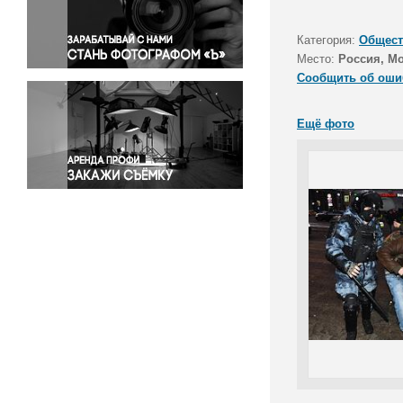
Правосудие
Происшествия и конфликты
Категория:
Общест
Религия
Место:
Россия, М
Сообщить об оши
Светская жизнь
Спорт
Ещё фото
Экология
Экономика и бизнес