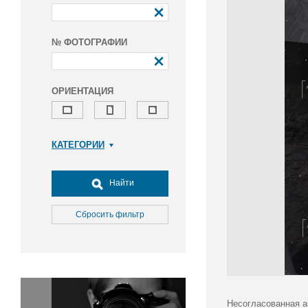
№ ФОТОГРАФИИ
ОРИЕНТАЦИЯ
КАТЕГОРИИ
Армия и ВПК
Досуг, туризм и отдых
Найти
Культура
Медицина
Сбросить фильтр
Наука
Образование
Общество
Окружающая среда
Политика
Несогласованная а