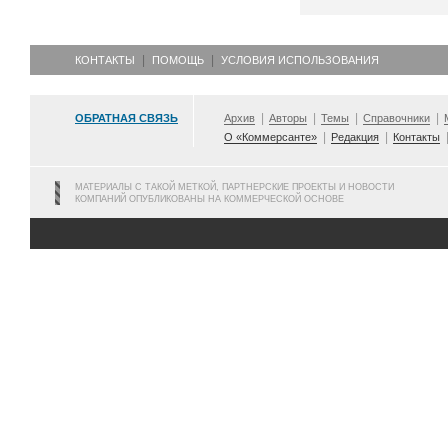
КОНТАКТЫ
ПОМОЩЬ
УСЛОВИЯ ИСПОЛЬЗОВАНИЯ
ОБРАТНАЯ СВЯЗЬ
Архив
Авторы
Темы
Справочники
О «Коммерсанте»
Редакция
Контакты
МАТЕРИАЛЫ С ТАКОЙ МЕТКОЙ, ПАРТНЕРСКИЕ ПРОЕКТЫ И НОВОСТИ
КОМПАНИЙ ОПУБЛИКОВАНЫ НА КОММЕРЧЕСКОЙ ОСНОВЕ