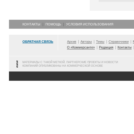
КОНТАКТЫ
ПОМОЩЬ
УСЛОВИЯ ИСПОЛЬЗОВАНИЯ
ОБРАТНАЯ СВЯЗЬ
Архив
Авторы
Темы
Справочники
О «Коммерсанте»
Редакция
Контакты
МАТЕРИАЛЫ С ТАКОЙ МЕТКОЙ, ПАРТНЕРСКИЕ ПРОЕКТЫ И НОВОСТИ
КОМПАНИЙ ОПУБЛИКОВАНЫ НА КОММЕРЧЕСКОЙ ОСНОВЕ