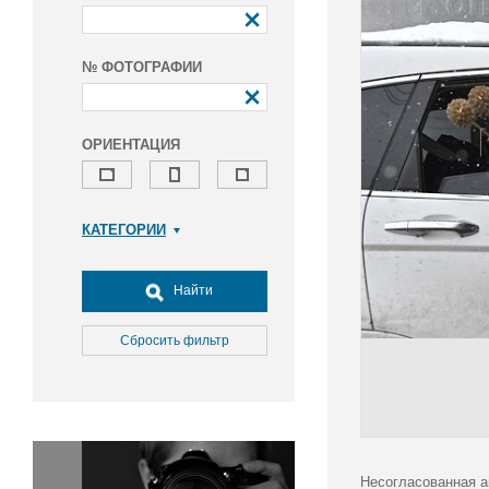
№ ФОТОГРАФИИ
ОРИЕНТАЦИЯ
КАТЕГОРИИ
Армия и ВПК
Досуг, туризм и отдых
Найти
Культура
Медицина
Сбросить фильтр
Наука
Образование
Общество
Окружающая среда
Политика
Несогласованная а