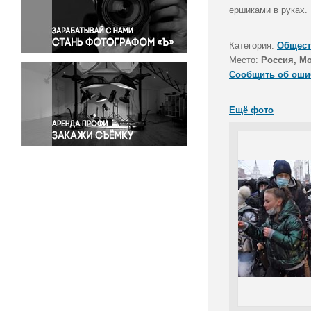
Правосудие
ершиками в руках.
Происшествия и конфликты
Религия
Категория:
Общест
Место:
Россия, М
Светская жизнь
Сообщить об оши
Спорт
Экология
Ещё фото
Экономика и бизнес