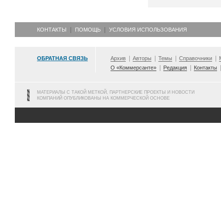
КОНТАКТЫ
ПОМОЩЬ
УСЛОВИЯ ИСПОЛЬЗОВАНИЯ
ОБРАТНАЯ СВЯЗЬ
Архив
Авторы
Темы
Справочники
О «Коммерсанте»
Редакция
Контакты
МАТЕРИАЛЫ С ТАКОЙ МЕТКОЙ, ПАРТНЕРСКИЕ ПРОЕКТЫ И НОВОСТИ
КОМПАНИЙ ОПУБЛИКОВАНЫ НА КОММЕРЧЕСКОЙ ОСНОВЕ