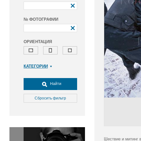
№ ФОТОГРАФИИ
ОРИЕНТАЦИЯ
КАТЕГОРИИ
Армия и ВПК
Досуг, туризм и отдых
Найти
Культура
Медицина
Сбросить фильтр
Наука
Образование
Общество
Окружающая среда
Политика
Шествие и митинг 