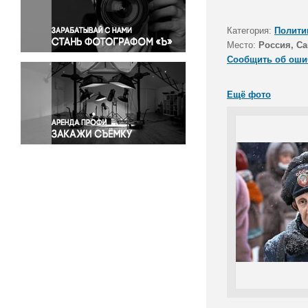
Правосудие
Происшествия и конфликты
Категория:
Полити
Религия
Место:
Россия, С
Сообщить об оши
Светская жизнь
Спорт
Ещё фото
Экология
Экономика и бизнес