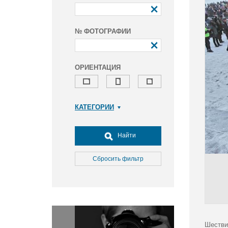
№ ФОТОГРАФИИ
ОРИЕНТАЦИЯ
КАТЕГОРИИ
Армия и ВПК
Досуг, туризм и отдых
Найти
Культура
Медицина
Сбросить фильтр
Наука
Образование
Общество
Окружающая среда
Политика
Шестви