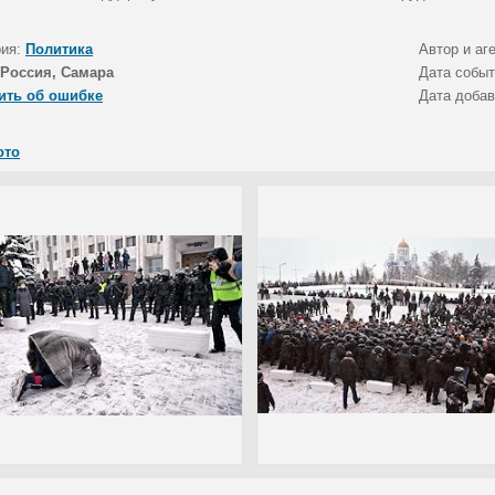
рия:
Политика
Автор и аг
Россия, Самара
Дата собы
ить об ошибке
Дата доба
ото