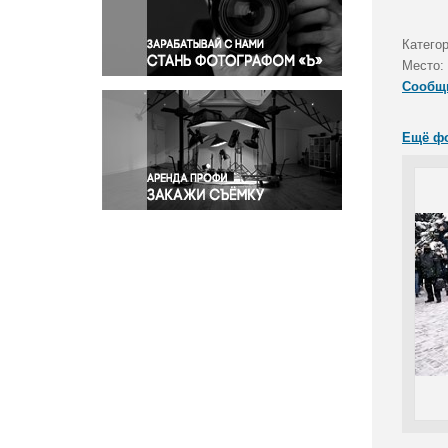
Правосудие
Происшествия и конфликты
Катего
Религия
Место:
Сообщ
Светская жизнь
Спорт
Ещё ф
Экология
Экономика и бизнес