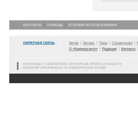
КОНТАКТЫ
ПОМОЩЬ
УСЛОВИЯ ИСПОЛЬЗОВАНИЯ
ОБРАТНАЯ СВЯЗЬ
Архив
Авторы
Темы
Справочники
О «Коммерсанте»
Редакция
Контакты
МАТЕРИАЛЫ С ТАКОЙ МЕТКОЙ, ПАРТНЕРСКИЕ ПРОЕКТЫ И НОВОСТИ
КОМПАНИЙ ОПУБЛИКОВАНЫ НА КОММЕРЧЕСКОЙ ОСНОВЕ