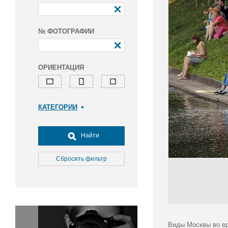
№ ФОТОГРАФИИ
ОРИЕНТАЦИЯ
КАТЕГОРИИ
Армия и ВПК
Досуг, туризм и отдых
Найти
Культура
Медицина
Сбросить фильтр
Наука
Образование
Общество
Окружающая среда
Политика
Виды Москвы во вр