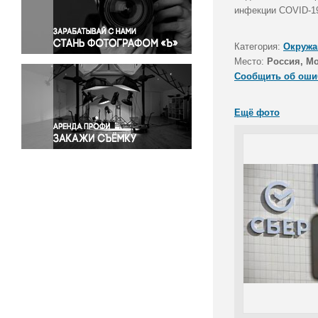
Правосудие
инфекции COVID-1
Происшествия и конфликты
Религия
Категория:
Окружа
Место:
Россия, М
Светская жизнь
Сообщить об оши
Спорт
Экология
Ещё фото
Экономика и бизнес