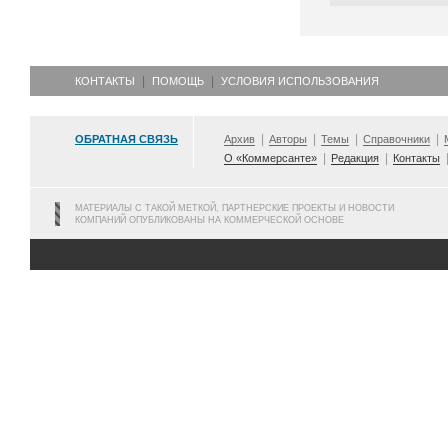
КОНТАКТЫ
ПОМОЩЬ
УСЛОВИЯ ИСПОЛЬЗОВАНИЯ
ОБРАТНАЯ СВЯЗЬ
Архив
Авторы
Темы
Справочники
О «Коммерсанте»
Редакция
Контакты
МАТЕРИАЛЫ С ТАКОЙ МЕТКОЙ, ПАРТНЕРСКИЕ ПРОЕКТЫ И НОВОСТИ
КОМПАНИЙ ОПУБЛИКОВАНЫ НА КОММЕРЧЕСКОЙ ОСНОВЕ