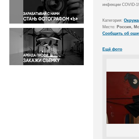
Правосудие
инфекции COVID-19
Происшествия и конфликты
Религия
Категория:
Окружа
Место:
Россия, М
Светская жизнь
Сообщить об оши
Спорт
Экология
Ещё фото
Экономика и бизнес