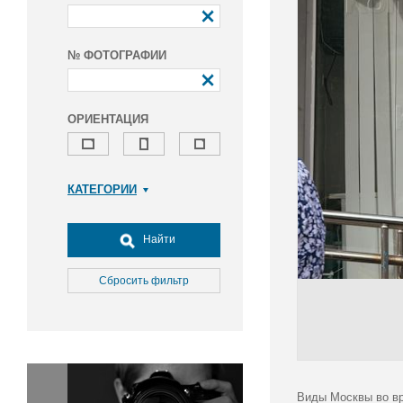
№ ФОТОГРАФИИ
ОРИЕНТАЦИЯ
КАТЕГОРИИ
Армия и ВПК
Досуг, туризм и отдых
Найти
Культура
Медицина
Сбросить фильтр
Наука
Образование
Общество
Окружающая среда
Политика
Виды Москвы во вр