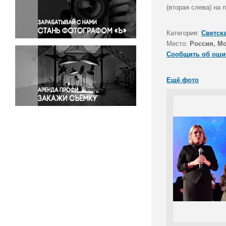
Правосудие
(вторая слева) на 
Происшествия и конфликты
Религия
Категория:
Светск
Место:
Россия, М
Светская жизнь
Сообщить об оши
Спорт
Экология
Ещё фото
Экономика и бизнес