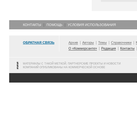
КОНТАКТЫ
ПОМОЩЬ
УСЛОВИЯ ИСПОЛЬЗОВАНИЯ
ОБРАТНАЯ СВЯЗЬ
Архив
Авторы
Темы
Справочники
О «Коммерсанте»
Редакция
Контакты
МАТЕРИАЛЫ С ТАКОЙ МЕТКОЙ, ПАРТНЕРСКИЕ ПРОЕКТЫ И НОВОСТИ
КОМПАНИЙ ОПУБЛИКОВАНЫ НА КОММЕРЧЕСКОЙ ОСНОВЕ