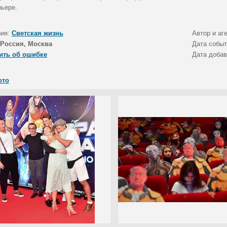
мьере.
рия:
Светская жизнь
Автор и аг
Россия, Москва
Дата собы
ить об ошибке
Дата доба
ото