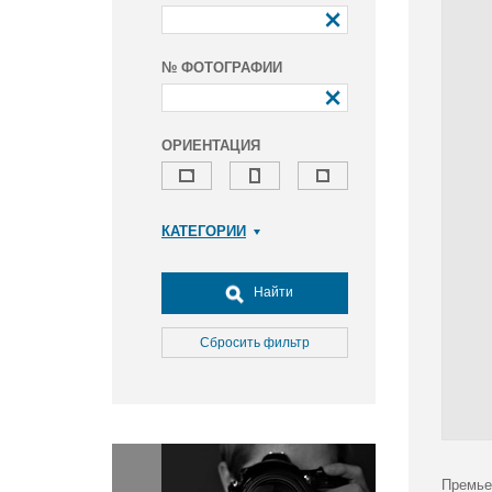
№ ФОТОГРАФИИ
ОРИЕНТАЦИЯ
КАТЕГОРИИ
Армия и ВПК
Досуг, туризм и отдых
Найти
Культура
Медицина
Сбросить фильтр
Наука
Образование
Общество
Окружающая среда
Политика
Премье