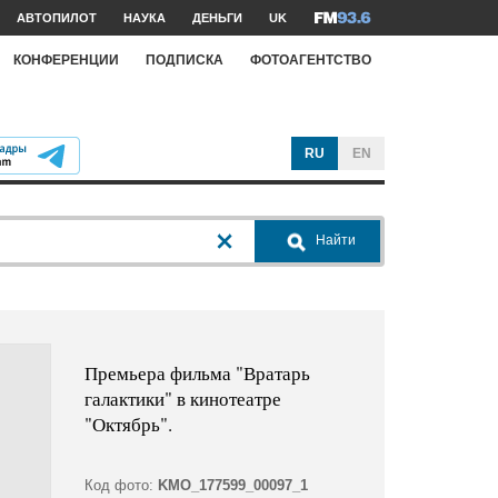
АВТОПИЛОТ
НАУКА
ДЕНЬГИ
UK
КОНФЕРЕНЦИИ
ПОДПИСКА
ФОТОАГЕНТСТВО
RU
EN
Найти
Премьера фильма "Вратарь
галактики" в кинотеатре
"Октябрь".
Код фото:
KMO_177599_00097_1