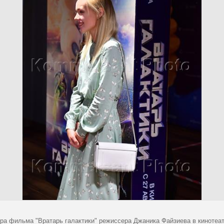
ра фильма "Вратарь галактики" режиссера Джаника Файзиева в кинотеатр