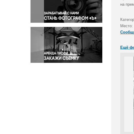
Правосудие
на пре
Происшествия и конфликты
Религия
Катего
Место:
Светская жизнь
Сообщ
Спорт
Экология
Ещё ф
Экономика и бизнес