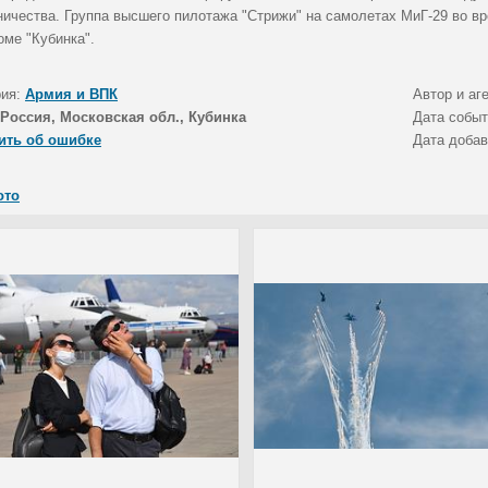
ничества. Группа высшего пилотажа "Стрижи" на самолетах МиГ-29 во вр
оме "Кубинка".
рия:
Армия и ВПК
Автор и аг
Россия, Московская обл., Кубинка
Дата собы
ить об ошибке
Дата доба
ото