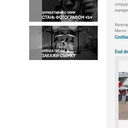
Правосудие
сотруд
аэродр
Происшествия и конфликты
Религия
Катего
Светская жизнь
Место:
Спорт
Сообщ
Экология
Экономика и бизнес
Ещё ф