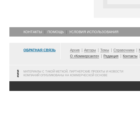
КОНТАКТЫ
ПОМОЩЬ
УСЛОВИЯ ИСПОЛЬЗОВАНИЯ
ОБРАТНАЯ СВЯЗЬ
Архив
Авторы
Темы
Справочники
О «Коммерсанте»
Редакция
Контакты
МАТЕРИАЛЫ С ТАКОЙ МЕТКОЙ, ПАРТНЕРСКИЕ ПРОЕКТЫ И НОВОСТИ
КОМПАНИЙ ОПУБЛИКОВАНЫ НА КОММЕРЧЕСКОЙ ОСНОВЕ