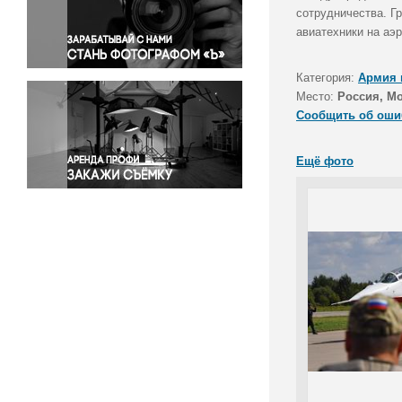
Правосудие
сотрудничества. Г
авиатехники на аэ
Происшествия и конфликты
Религия
Категория:
Армия 
Светская жизнь
Место:
Россия, Мо
Спорт
Сообщить об оши
Экология
Экономика и бизнес
Ещё фото