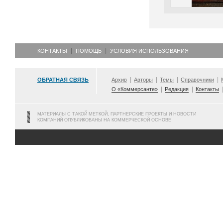
КОНТАКТЫ
ПОМОЩЬ
УСЛОВИЯ ИСПОЛЬЗОВАНИЯ
ОБРАТНАЯ СВЯЗЬ
Архив
Авторы
Темы
Справочники
О «Коммерсанте»
Редакция
Контакты
МАТЕРИАЛЫ С ТАКОЙ МЕТКОЙ, ПАРТНЕРСКИЕ ПРОЕКТЫ И НОВОСТИ
КОМПАНИЙ ОПУБЛИКОВАНЫ НА КОММЕРЧЕСКОЙ ОСНОВЕ