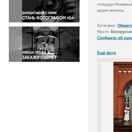
Правосудие
площади Независим
время митинга.
Происшествия и конфликты
Религия
Категория:
Общест
Светская жизнь
Место:
Белорусси
Спорт
Сообщить об оши
Экология
Экономика и бизнес
Ещё фото