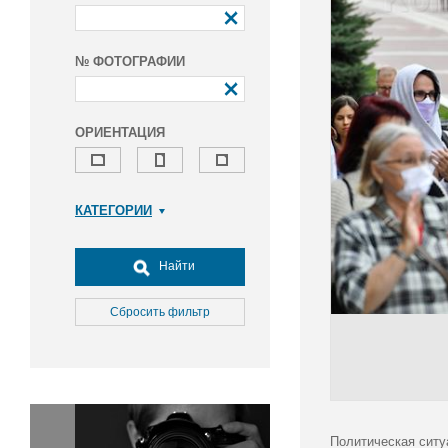
№ ФОТОГРАФИИ
ОРИЕНТАЦИЯ
КАТЕГОРИИ
Армия и ВПК
Досуг, туризм и отдых
Найти
Культура
Медицина
Сбросить фильтр
Наука
Образование
Общество
Окружающая среда
Политика
Политическая ситу