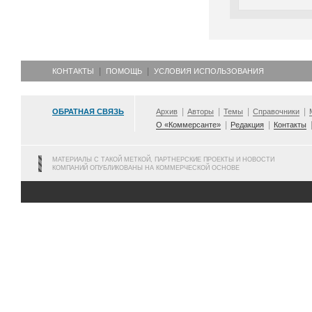
КОНТАКТЫ
ПОМОЩЬ
УСЛОВИЯ ИСПОЛЬЗОВАНИЯ
ОБРАТНАЯ СВЯЗЬ
Архив
Авторы
Темы
Справочники
О «Коммерсанте»
Редакция
Контакты
МАТЕРИАЛЫ С ТАКОЙ МЕТКОЙ, ПАРТНЕРСКИЕ ПРОЕКТЫ И НОВОСТИ
КОМПАНИЙ ОПУБЛИКОВАНЫ НА КОММЕРЧЕСКОЙ ОСНОВЕ