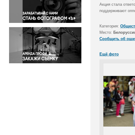
Правосудие
Акция стала ответ
поддерживают опп
Происшествия и конфликты
Религия
Категория:
Общест
Светская жизнь
Место:
Белорусси
Спорт
Сообщить об оши
Экология
Экономика и бизнес
Ещё фото