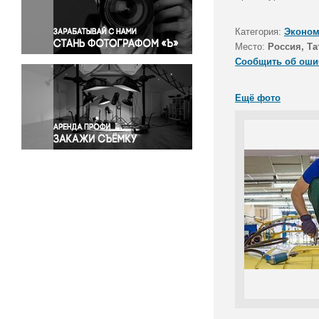
Правосудие
Происшествия и конфликты
Категория:
Эконом
Религия
Место:
Россия, Та
Сообщить об оши
Светская жизнь
Спорт
Ещё фото
Экология
Экономика и бизнес