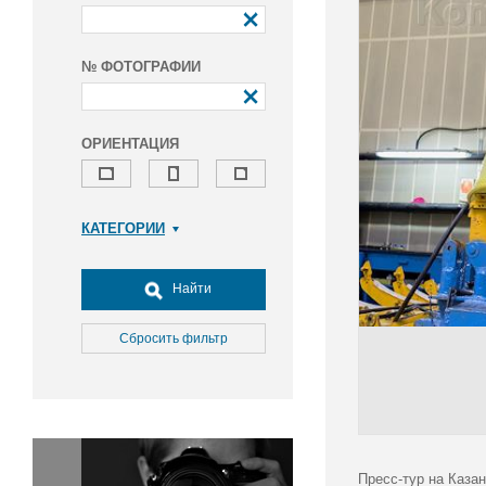
№ ФОТОГРАФИИ
ОРИЕНТАЦИЯ
КАТЕГОРИИ
Армия и ВПК
Досуг, туризм и отдых
Найти
Культура
Медицина
Сбросить фильтр
Наука
Образование
Общество
Окружающая среда
Политика
Пресс-тур на Каза