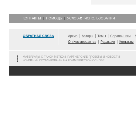
КОНТАКТЫ
ПОМОЩЬ
УСЛОВИЯ ИСПОЛЬЗОВАНИЯ
ОБРАТНАЯ СВЯЗЬ
Архив
Авторы
Темы
Справочники
О «Коммерсанте»
Редакция
Контакты
МАТЕРИАЛЫ С ТАКОЙ МЕТКОЙ, ПАРТНЕРСКИЕ ПРОЕКТЫ И НОВОСТИ
КОМПАНИЙ ОПУБЛИКОВАНЫ НА КОММЕРЧЕСКОЙ ОСНОВЕ