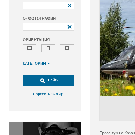
№ ФОТОГРАФИИ
ОРИЕНТАЦИЯ
КАТЕГОРИИ
Армия и ВПК
Досуг, туризм и отдых
Найти
Культура
Медицина
Сбросить фильтр
Наука
Образование
Общество
Окружающая среда
Политика
Пресс-тур на Казан