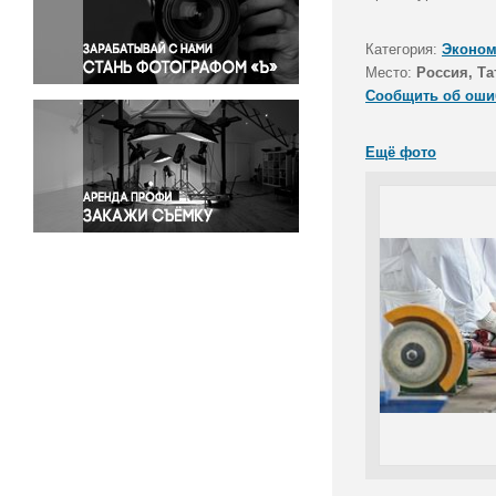
Правосудие
Происшествия и конфликты
Категория:
Эконом
Религия
Место:
Россия, Та
Сообщить об оши
Светская жизнь
Спорт
Ещё фото
Экология
Экономика и бизнес