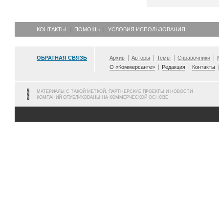
КОНТАКТЫ
ПОМОЩЬ
УСЛОВИЯ ИСПОЛЬЗОВАНИЯ
ОБРАТНАЯ СВЯЗЬ
Архив
Авторы
Темы
Справочники
О «Коммерсанте»
Редакция
Контакты
МАТЕРИАЛЫ С ТАКОЙ МЕТКОЙ, ПАРТНЕРСКИЕ ПРОЕКТЫ И НОВОСТИ
КОМПАНИЙ ОПУБЛИКОВАНЫ НА КОММЕРЧЕСКОЙ ОСНОВЕ