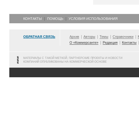
КОНТАКТЫ
ПОМОЩЬ
УСЛОВИЯ ИСПОЛЬЗОВАНИЯ
ОБРАТНАЯ СВЯЗЬ
Архив
Авторы
Темы
Справочники
О «Коммерсанте»
Редакция
Контакты
МАТЕРИАЛЫ С ТАКОЙ МЕТКОЙ, ПАРТНЕРСКИЕ ПРОЕКТЫ И НОВОСТИ
КОМПАНИЙ ОПУБЛИКОВАНЫ НА КОММЕРЧЕСКОЙ ОСНОВЕ