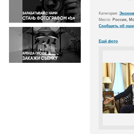
Правосудие
Происшествия и конфликты
Категория:
Эконом
Религия
Место:
Россия, М
Сообщить об оши
Светская жизнь
Спорт
Ещё фото
Экология
Экономика и бизнес