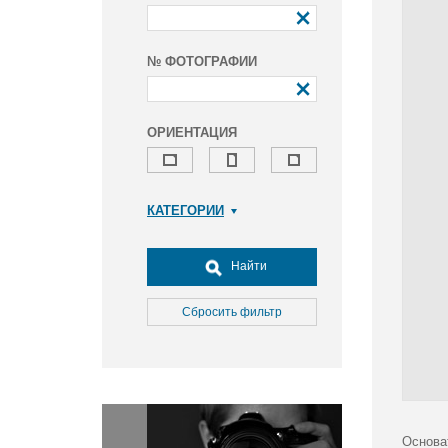
№ ФОТОГРАФИИ
ОРИЕНТАЦИЯ
КАТЕГОРИИ
Армия и ВПК
Досуг, туризм и отдых
Найти
Культура
Медицина
Сбросить фильтр
Наука
Образование
Общество
Окружающая среда
Политика
Основа