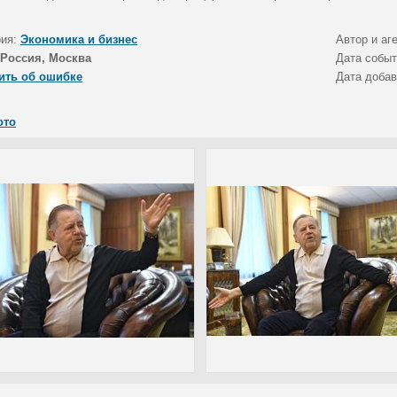
рия:
Экономика и бизнес
Автор и аг
Россия, Москва
Дата собы
ить об ошибке
Дата доба
ото