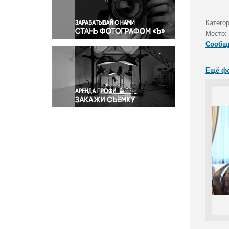
Правосудие
Происшествия и конфликты
Катего
Религия
Место:
Сообщ
Светская жизнь
Спорт
Ещё ф
Экология
Экономика и бизнес