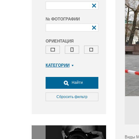
№ ФОТОГРАФИИ
ОРИЕНТАЦИЯ
КАТЕГОРИИ
Армия и ВПК
Досуг, туризм и отдых
Найти
Культура
Медицина
Сбросить фильтр
Наука
Образование
Общество
Окружающая среда
Политика
Виды М