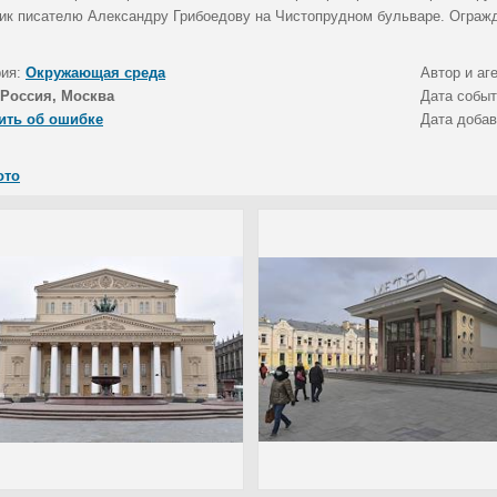
ик писателю Александру Грибоедову на Чистопрудном бульваре. Огражд
рия:
Окружающая среда
Автор и аг
Россия, Москва
Дата собы
ить об ошибке
Дата доба
ото