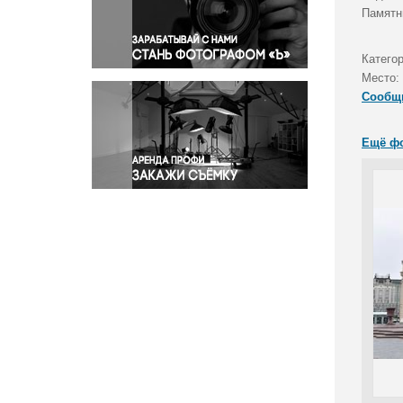
Правосудие
Памятн
Происшествия и конфликты
Религия
Катего
Место:
Светская жизнь
Сообщ
Спорт
Экология
Ещё ф
Экономика и бизнес