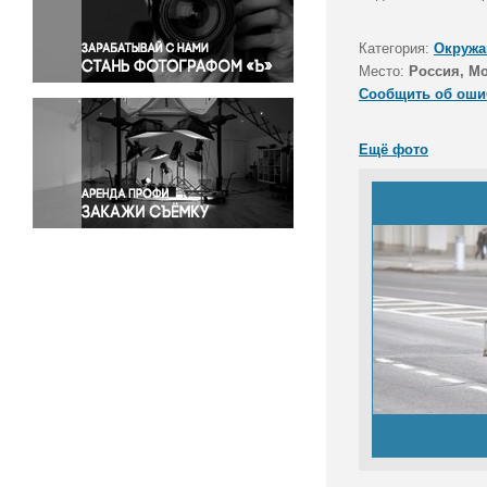
Правосудие
Происшествия и конфликты
Категория:
Окружа
Религия
Место:
Россия, М
Сообщить об оши
Светская жизнь
Спорт
Ещё фото
Экология
Экономика и бизнес