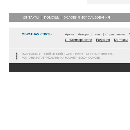
КОНТАКТЫ
ПОМОЩЬ
УСЛОВИЯ ИСПОЛЬЗОВАНИЯ
ОБРАТНАЯ СВЯЗЬ
Архив
Авторы
Темы
Справочники
О «Коммерсанте»
Редакция
Контакты
МАТЕРИАЛЫ С ТАКОЙ МЕТКОЙ, ПАРТНЕРСКИЕ ПРОЕКТЫ И НОВОСТИ
КОМПАНИЙ ОПУБЛИКОВАНЫ НА КОММЕРЧЕСКОЙ ОСНОВЕ