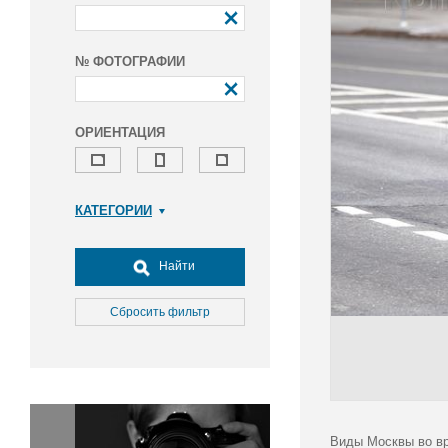
№ ФОТОГРАФИИ
ОРИЕНТАЦИЯ
КАТЕГОРИИ
Армия и ВПК
Досуг, туризм и отдых
Найти
Культура
Медицина
Сбросить фильтр
Наука
Образование
Общество
Окружающая среда
Политика
Виды Москвы во вр