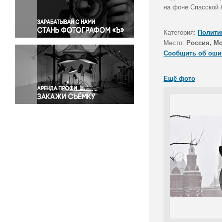
Правосудие
на фоне Спасской 
Происшествия и конфликты
Религия
Категория:
Полити
Место:
Россия, М
Светская жизнь
Сообщить об оши
Спорт
Экология
Ещё фото
Экономика и бизнес