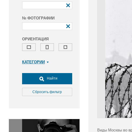
№ ФОТОГРАФИИ
ОРИЕНТАЦИЯ
КАТЕГОРИИ
Армия и ВПК
Досуг, туризм и отдых
Найти
Культура
Медицина
Сбросить фильтр
Наука
Образование
Общество
Окружающая среда
Политика
Виды Москвы во вр