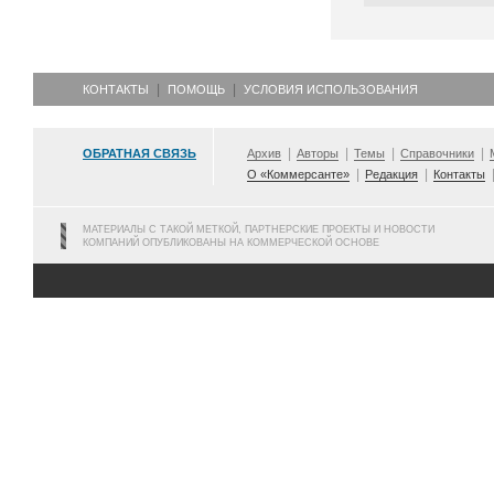
КОНТАКТЫ
ПОМОЩЬ
УСЛОВИЯ ИСПОЛЬЗОВАНИЯ
ОБРАТНАЯ СВЯЗЬ
Архив
Авторы
Темы
Справочники
О «Коммерсанте»
Редакция
Контакты
МАТЕРИАЛЫ С ТАКОЙ МЕТКОЙ, ПАРТНЕРСКИЕ ПРОЕКТЫ И НОВОСТИ
КОМПАНИЙ ОПУБЛИКОВАНЫ НА КОММЕРЧЕСКОЙ ОСНОВЕ