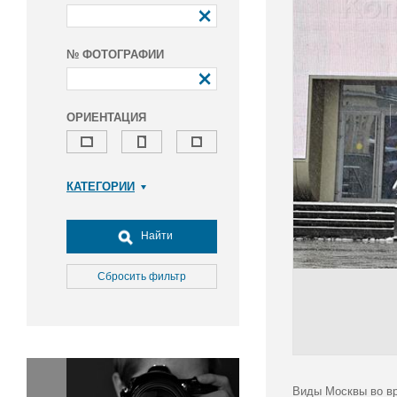
№ ФОТОГРАФИИ
ОРИЕНТАЦИЯ
КАТЕГОРИИ
Армия и ВПК
Досуг, туризм и отдых
Найти
Культура
Медицина
Сбросить фильтр
Наука
Образование
Общество
Окружающая среда
Политика
Виды Москвы во вр