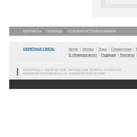
КОНТАКТЫ
ПОМОЩЬ
УСЛОВИЯ ИСПОЛЬЗОВАНИЯ
ОБРАТНАЯ СВЯЗЬ
Архив
Авторы
Темы
Справочники
О «Коммерсанте»
Редакция
Контакты
МАТЕРИАЛЫ С ТАКОЙ МЕТКОЙ, ПАРТНЕРСКИЕ ПРОЕКТЫ И НОВОСТИ
КОМПАНИЙ ОПУБЛИКОВАНЫ НА КОММЕРЧЕСКОЙ ОСНОВЕ