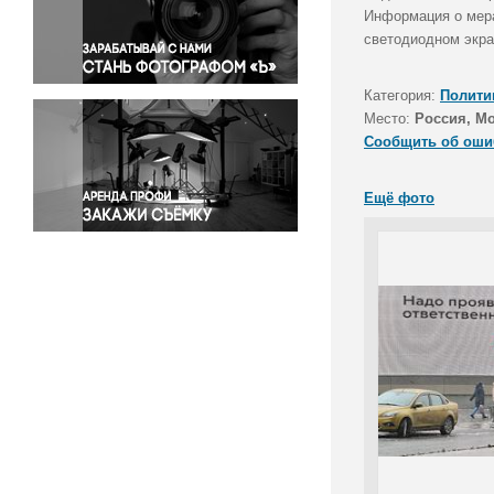
Правосудие
Информация о мера
светодиодном экра
Происшествия и конфликты
Религия
Категория:
Полити
Светская жизнь
Место:
Россия, М
Спорт
Сообщить об оши
Экология
Экономика и бизнес
Ещё фото