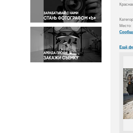
Правосудие
Красна
Происшествия и конфликты
Религия
Катего
Место:
Светская жизнь
Сообщ
Спорт
Экология
Ещё ф
Экономика и бизнес