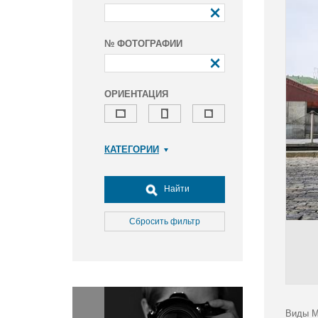
№ ФОТОГРАФИИ
ОРИЕНТАЦИЯ
КАТЕГОРИИ
Армия и ВПК
Досуг, туризм и отдых
Найти
Культура
Медицина
Сбросить фильтр
Наука
Образование
Общество
Окружающая среда
Политика
Виды М