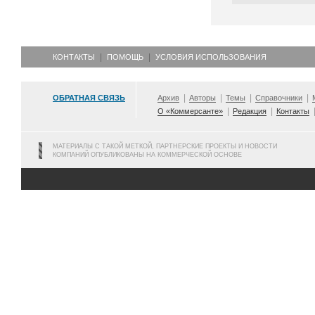
КОНТАКТЫ
ПОМОЩЬ
УСЛОВИЯ ИСПОЛЬЗОВАНИЯ
ОБРАТНАЯ СВЯЗЬ
Архив
Авторы
Темы
Справочники
О «Коммерсанте»
Редакция
Контакты
МАТЕРИАЛЫ С ТАКОЙ МЕТКОЙ, ПАРТНЕРСКИЕ ПРОЕКТЫ И НОВОСТИ
КОМПАНИЙ ОПУБЛИКОВАНЫ НА КОММЕРЧЕСКОЙ ОСНОВЕ