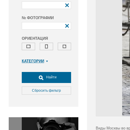
№ ФОТОГРАФИИ
ОРИЕНТАЦИЯ
КАТЕГОРИИ
Армия и ВПК
Досуг, туризм и отдых
Найти
Культура
Медицина
Сбросить фильтр
Наука
Образование
Общество
Окружающая среда
Политика
Виды Москвы во вр