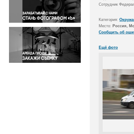
Правосудие
Сотрудник Федера
Происшествия и конфликты
Религия
Категория:
Окружа
Место:
Россия, М
Светская жизнь
Сообщить об оши
Спорт
Экология
Ещё фото
Экономика и бизнес