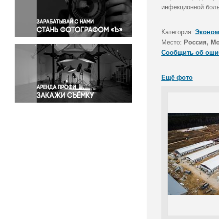
Правосудие
инфекционной боль
Происшествия и конфликты
Религия
Категория:
Эконом
Место:
Россия, М
Светская жизнь
Сообщить об оши
Спорт
Экология
Ещё фото
Экономика и бизнес