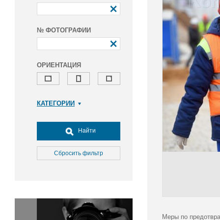
№ ФОТОГРАФИИ
ОРИЕНТАЦИЯ
КАТЕГОРИИ
Армия и ВПК
Досуг, туризм и отдых
Найти
Культура
Медицина
Сбросить фильтр
Наука
Образование
Общество
Окружающая среда
Политика
Меры по предотвра