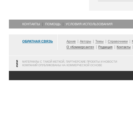
КОНТАКТЫ
ПОМОЩЬ
УСЛОВИЯ ИСПОЛЬЗОВАНИЯ
ОБРАТНАЯ СВЯЗЬ
Архив
Авторы
Темы
Справочники
О «Коммерсанте»
Редакция
Контакты
МАТЕРИАЛЫ С ТАКОЙ МЕТКОЙ, ПАРТНЕРСКИЕ ПРОЕКТЫ И НОВОСТИ
КОМПАНИЙ ОПУБЛИКОВАНЫ НА КОММЕРЧЕСКОЙ ОСНОВЕ