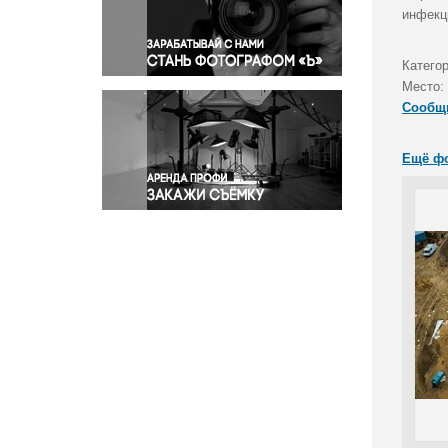
Правосудие
инфекц
Происшествия и конфликты
Религия
Катего
Место:
Светская жизнь
Сообщ
Спорт
Экология
Ещё ф
Экономика и бизнес