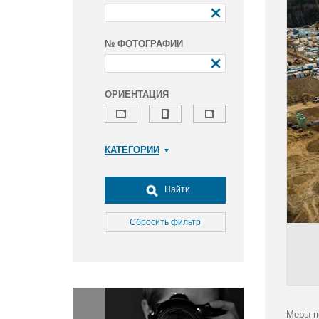
№ ФОТОГРАФИИ
ОРИЕНТАЦИЯ
КАТЕГОРИИ
Армия и ВПК
Досуг, туризм и отдых
Найти
Культура
Медицина
Сбросить фильтр
Наука
Образование
Общество
Окружающая среда
Политика
Меры п