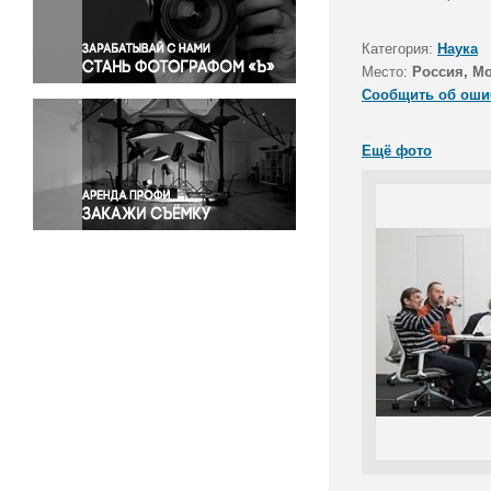
Правосудие
Происшествия и конфликты
Категория:
Наука
Религия
Место:
Россия, М
Сообщить об оши
Светская жизнь
Спорт
Ещё фото
Экология
Экономика и бизнес