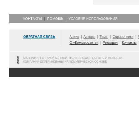
КОНТАКТЫ
ПОМОЩЬ
УСЛОВИЯ ИСПОЛЬЗОВАНИЯ
ОБРАТНАЯ СВЯЗЬ
Архив
Авторы
Темы
Справочники
О «Коммерсанте»
Редакция
Контакты
МАТЕРИАЛЫ С ТАКОЙ МЕТКОЙ, ПАРТНЕРСКИЕ ПРОЕКТЫ И НОВОСТИ
КОМПАНИЙ ОПУБЛИКОВАНЫ НА КОММЕРЧЕСКОЙ ОСНОВЕ