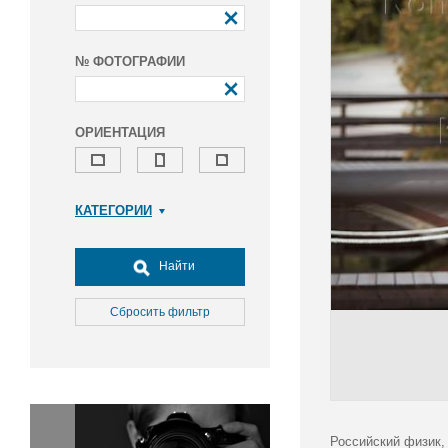
№ ФОТОГРАФИИ
ОРИЕНТАЦИЯ
КАТЕГОРИИ
Армия и ВПК
Досуг, туризм и отдых
Найти
Культура
Медицина
Сбросить фильтр
Наука
Образование
Общество
Окружающая среда
Политика
Российский физик,