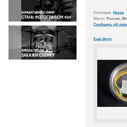
Правосудие
Происшествия и конфликты
Категория:
Наука
Религия
Место:
Россия, М
Сообщить об оши
Светская жизнь
Спорт
Ещё фото
Экология
Экономика и бизнес