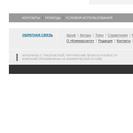
КОНТАКТЫ
ПОМОЩЬ
УСЛОВИЯ ИСПОЛЬЗОВАНИЯ
ОБРАТНАЯ СВЯЗЬ
Архив
Авторы
Темы
Справочники
О «Коммерсанте»
Редакция
Контакты
МАТЕРИАЛЫ С ТАКОЙ МЕТКОЙ, ПАРТНЕРСКИЕ ПРОЕКТЫ И НОВОСТИ
КОМПАНИЙ ОПУБЛИКОВАНЫ НА КОММЕРЧЕСКОЙ ОСНОВЕ