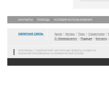
КОНТАКТЫ
ПОМОЩЬ
УСЛОВИЯ ИСПОЛЬЗОВАНИЯ
ОБРАТНАЯ СВЯЗЬ
Архив
Авторы
Темы
Справочники
О «Коммерсанте»
Редакция
Контакты
МАТЕРИАЛЫ С ТАКОЙ МЕТКОЙ, ПАРТНЕРСКИЕ ПРОЕКТЫ И НОВОСТИ
КОМПАНИЙ ОПУБЛИКОВАНЫ НА КОММЕРЧЕСКОЙ ОСНОВЕ