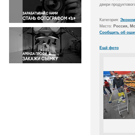
Правосудие
двери продуктовог
Происшествия и конфликты
Религия
Категория:
Эконом
Место:
Россия, М
Светская жизнь
Сообщить об оши
Спорт
Экология
Ещё фото
Экономика и бизнес