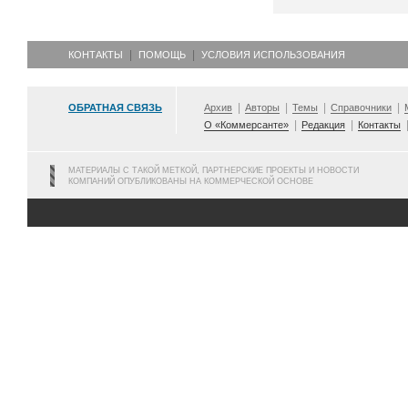
КОНТАКТЫ
ПОМОЩЬ
УСЛОВИЯ ИСПОЛЬЗОВАНИЯ
ОБРАТНАЯ СВЯЗЬ
Архив
Авторы
Темы
Справочники
О «Коммерсанте»
Редакция
Контакты
МАТЕРИАЛЫ С ТАКОЙ МЕТКОЙ, ПАРТНЕРСКИЕ ПРОЕКТЫ И НОВОСТИ
КОМПАНИЙ ОПУБЛИКОВАНЫ НА КОММЕРЧЕСКОЙ ОСНОВЕ