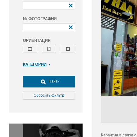
№ ФОТОГРАФИИ
ОРИЕНТАЦИЯ
КАТЕГОРИИ
Армия и ВПК
Досуг, туризм и отдых
Найти
Культура
Медицина
Сбросить фильтр
Наука
Образование
Общество
Окружающая среда
Политика
Карантин в связи 