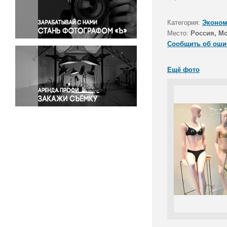
Правосудие
Происшествия и конфликты
Категория:
Эконом
Религия
Место:
Россия, М
Сообщить об оши
Светская жизнь
Спорт
Ещё фото
Экология
Экономика и бизнес