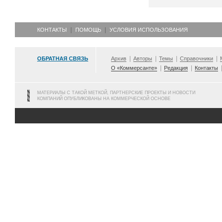
КОНТАКТЫ
ПОМОЩЬ
УСЛОВИЯ ИСПОЛЬЗОВАНИЯ
ОБРАТНАЯ СВЯЗЬ
Архив
Авторы
Темы
Справочники
О «Коммерсанте»
Редакция
Контакты
МАТЕРИАЛЫ С ТАКОЙ МЕТКОЙ, ПАРТНЕРСКИЕ ПРОЕКТЫ И НОВОСТИ
КОМПАНИЙ ОПУБЛИКОВАНЫ НА КОММЕРЧЕСКОЙ ОСНОВЕ