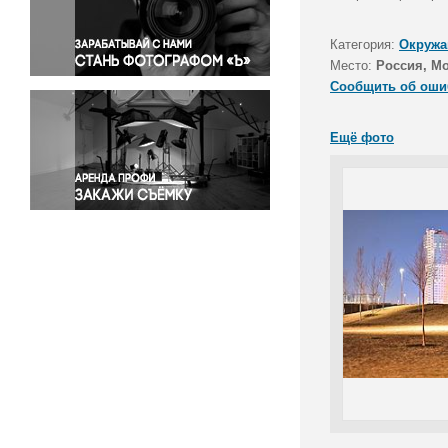
Правосудие
Происшествия и конфликты
Категория:
Окружа
Религия
Место:
Россия, М
Сообщить об оши
Светская жизнь
Спорт
Ещё фото
Экология
Экономика и бизнес