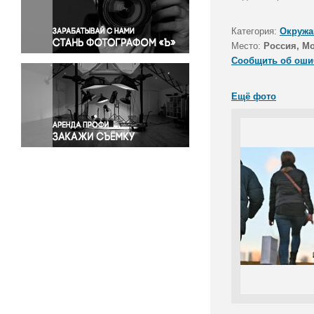
Правосудие
Происшествия и конфликты
Категория:
Окружа
Религия
Место:
Россия, М
Сообщить об оши
Светская жизнь
Спорт
Ещё фото
Экология
Экономика и бизнес