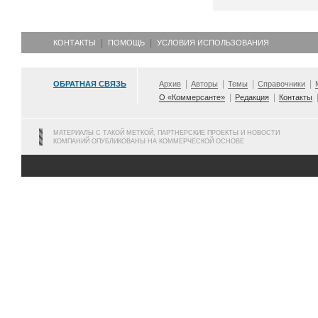
КОНТАКТЫ
ПОМОЩЬ
УСЛОВИЯ ИСПОЛЬЗОВАНИЯ
ОБРАТНАЯ СВЯЗЬ
Архив
Авторы
Темы
Справочники
О «Коммерсанте»
Редакция
Контакты
МАТЕРИАЛЫ С ТАКОЙ МЕТКОЙ, ПАРТНЕРСКИЕ ПРОЕКТЫ И НОВОСТИ
КОМПАНИЙ ОПУБЛИКОВАНЫ НА КОММЕРЧЕСКОЙ ОСНОВЕ