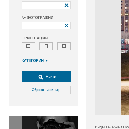
№ ФОТОГРАФИИ
ОРИЕНТАЦИЯ
КАТЕГОРИИ
Армия и ВПК
Досуг, туризм и отдых
Найти
Культура
Медицина
Сбросить фильтр
Наука
Образование
Общество
Окружающая среда
Политика
Виды вечерней Мос