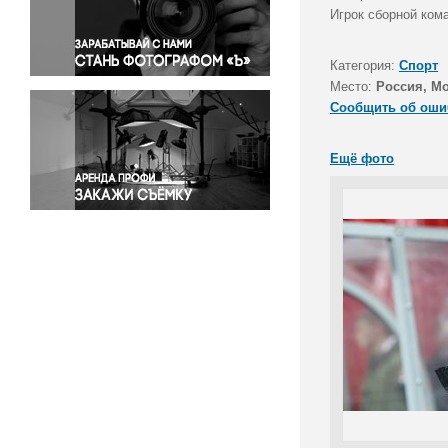
Правосудие
Игрок сборной ком
Происшествия и конфликты
Религия
Категория:
Спорт
Место:
Россия, М
Светская жизнь
Сообщить об оши
Спорт
Экология
Ещё фото
Экономика и бизнес