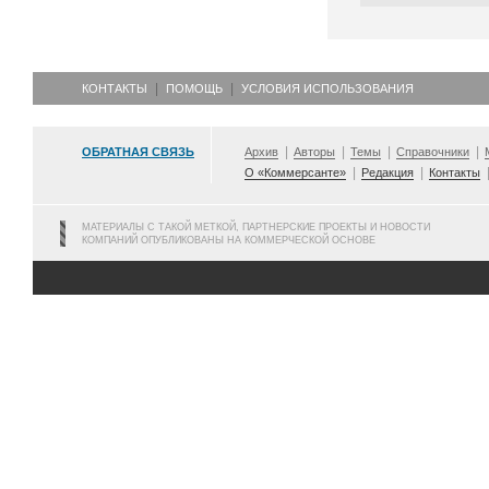
КОНТАКТЫ
ПОМОЩЬ
УСЛОВИЯ ИСПОЛЬЗОВАНИЯ
ОБРАТНАЯ СВЯЗЬ
Архив
Авторы
Темы
Справочники
О «Коммерсанте»
Редакция
Контакты
МАТЕРИАЛЫ С ТАКОЙ МЕТКОЙ, ПАРТНЕРСКИЕ ПРОЕКТЫ И НОВОСТИ
КОМПАНИЙ ОПУБЛИКОВАНЫ НА КОММЕРЧЕСКОЙ ОСНОВЕ