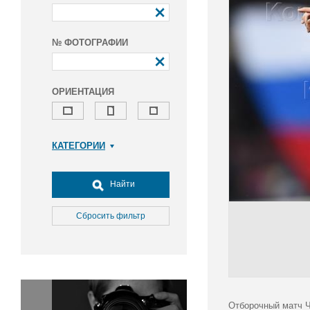
№ ФОТОГРАФИИ
ОРИЕНТАЦИЯ
КАТЕГОРИИ
Армия и ВПК
Досуг, туризм и отдых
Найти
Культура
Медицина
Сбросить фильтр
Наука
Образование
Общество
Окружающая среда
Политика
Отборочный матч Ч