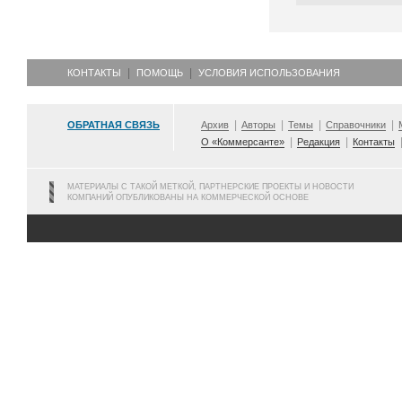
КОНТАКТЫ
ПОМОЩЬ
УСЛОВИЯ ИСПОЛЬЗОВАНИЯ
ОБРАТНАЯ СВЯЗЬ
Архив
Авторы
Темы
Справочники
О «Коммерсанте»
Редакция
Контакты
МАТЕРИАЛЫ С ТАКОЙ МЕТКОЙ, ПАРТНЕРСКИЕ ПРОЕКТЫ И НОВОСТИ
КОМПАНИЙ ОПУБЛИКОВАНЫ НА КОММЕРЧЕСКОЙ ОСНОВЕ