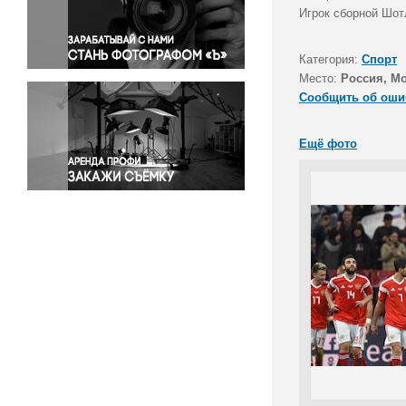
Правосудие
Игрок сборной Шот
Происшествия и конфликты
Религия
Категория:
Спорт
Место:
Россия, М
Светская жизнь
Сообщить об оши
Спорт
Экология
Ещё фото
Экономика и бизнес