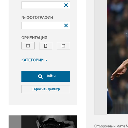
№ ФОТОГРАФИИ
ОРИЕНТАЦИЯ
КАТЕГОРИИ
Армия и ВПК
Досуг, туризм и отдых
Найти
Культура
Медицина
Сбросить фильтр
Наука
Образование
Общество
Окружающая среда
Политика
Отборочный матч Ч